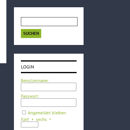
Suchen
nach:
LOGIN
Benutzername:
Passwort:
Angemeldet bleiben
fünf
+
sechs
=