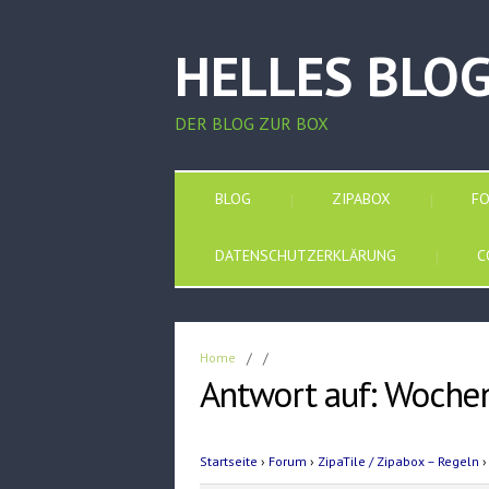
HELLES BLO
DER BLOG ZUR BOX
BLOG
ZIPABOX
F
DATENSCHUTZERKLÄRUNG
C
Home
/
/
Antwort auf: Woche
Startseite
›
Forum
›
ZipaTile / Zipabox – Regeln
›