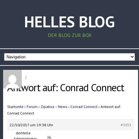
HELLES BLOG
DER BLOG ZUR BOX
Home
/
/
Antwort auf: Conrad Connect
Startseite
›
Forum
›
Zipabox – News
›
Conrad Connect
›
Antwort auf:
Conrad Connect
22/10/2017 um 19:38 Uhr
#3355
derHelle
Hi,
Administrator