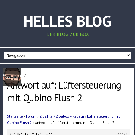
HELLES BLOG
DER BLOG ZUR BOX
Home
/
/
Antwort auf: Lüftersteuerung
mit Qubino Flush 2
Startseite
›
Forum
›
ZipaTile / Zipabox – Regeln
›
Lüftersteuerung mit
Qubino Flush 2
›
Antwort auf: Lüftersteuerung mit Qubino Flush 2
28/10/2017 um 12:15 Uhr
#3378