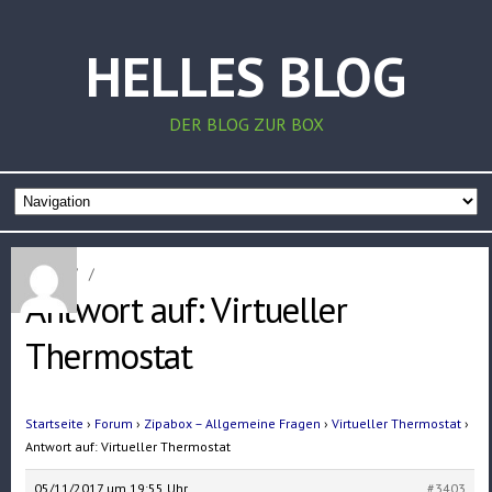
HELLES BLOG
DER BLOG ZUR BOX
Home
/
/
Antwort auf: Virtueller
Thermostat
Startseite
›
Forum
›
Zipabox – Allgemeine Fragen
›
Virtueller Thermostat
›
Antwort auf: Virtueller Thermostat
05/11/2017 um 19:55 Uhr
#3403