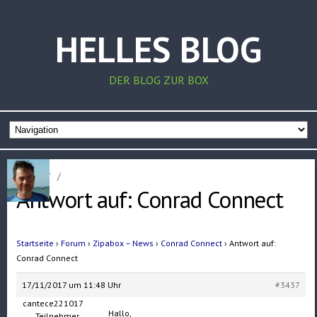
HELLES BLOG
DER BLOG ZUR BOX
Home
/
/
Antwort auf: Conrad Connect
Startseite
›
Forum
›
Zipabox – News
›
Conrad Connect
›
Antwort auf:
Conrad Connect
17/11/2017 um 11:48 Uhr
#3437
cantece221017
Hallo,
Teilnehmer