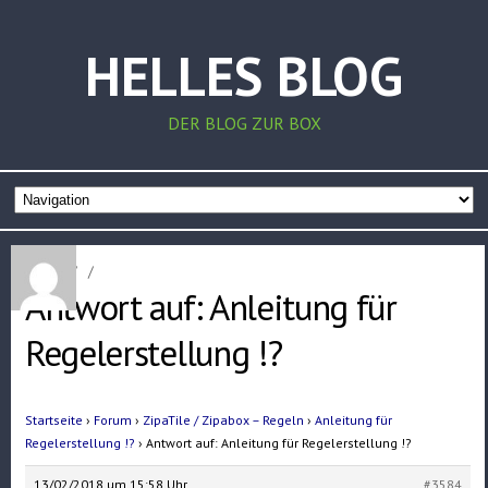
HELLES BLOG
DER BLOG ZUR BOX
Home
/
/
Antwort auf: Anleitung für
Regelerstellung !?
Startseite
›
Forum
›
ZipaTile / Zipabox – Regeln
›
Anleitung für
Regelerstellung !?
›
Antwort auf: Anleitung für Regelerstellung !?
13/02/2018 um 15:58 Uhr
#3584