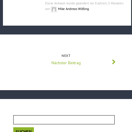
Diese Antwort wurde geändert vor 8 Jahren, 5 Monaten
von
Mike Andreas Wilfling
.
NEXT
Nächster Beitrag
Suchen
nach: