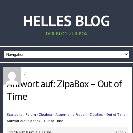
HELLES BLOG
DER BLOG ZUR BOX
Home
/
/
Antwort auf: ZipaBox – Out of
Time
Startseite
›
Forum
›
Zipabox – Allgemeine Fragen
›
ZipaBox – Out of Time
›
Antwort auf: ZipaBox – Out of Time
19/02/2018 um 20:00 Uhr
#3613