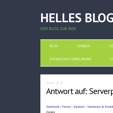
HELLES BLO
DER BLOG ZUR BOX
BLOG
ZIPABOX
F
DATENSCHUTZERKLÄRUNG
C
Home
/
/
Antwort auf: Server
Startseite
›
Forum
›
Zipabox – Hardware & Erwe
Zipato