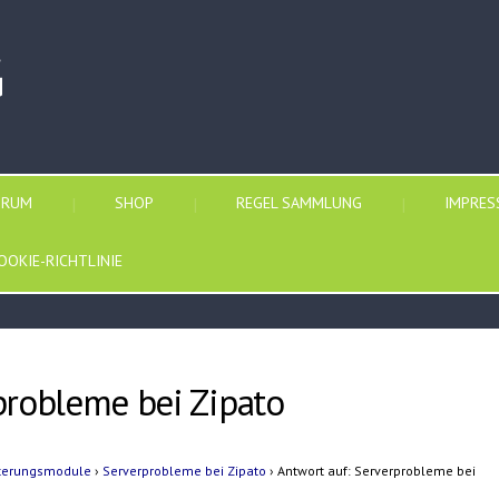
G
ORUM
SHOP
REGEL SAMMLUNG
IMPRE
OOKIE-RICHTLINIE
probleme bei Zipato
iterungsmodule
›
Serverprobleme bei Zipato
›
Antwort auf: Serverprobleme bei