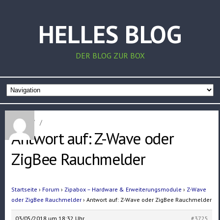
HELLES BLOG
DER BLOG ZUR BOX
Home
/
/
Antwort auf: Z-Wave oder
ZigBee Rauchmelder
Startseite
›
Forum
›
Zipabox – Hardware & Erweiterungsmodule
›
Z-Wave
oder ZigBee Rauchmelder
›
Antwort auf: Z-Wave oder ZigBee Rauchmelder
03/05/2018 um 18:32 Uhr
#3725