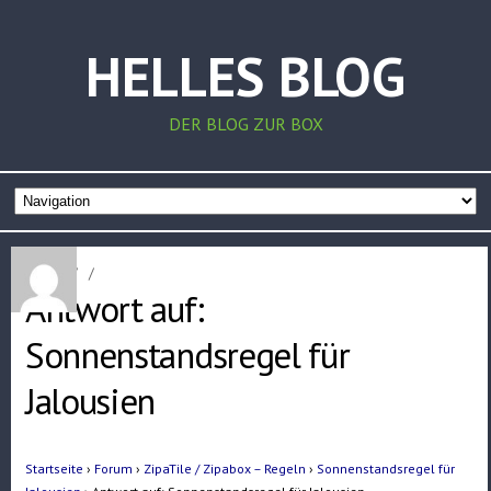
HELLES BLOG
DER BLOG ZUR BOX
Home
/
/
Antwort auf:
Sonnenstandsregel für
Jalousien
Startseite
›
Forum
›
ZipaTile / Zipabox – Regeln
›
Sonnenstandsregel für