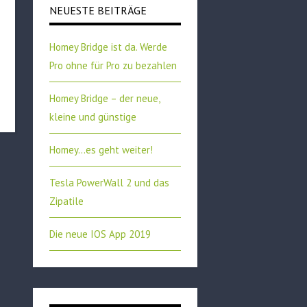
NEUESTE BEITRÄGE
Homey Bridge ist da. Werde
Pro ohne für Pro zu bezahlen
Homey Bridge – der neue,
kleine und günstige
Homey…es geht weiter!
Tesla PowerWall 2 und das
Zipatile
Die neue IOS App 2019