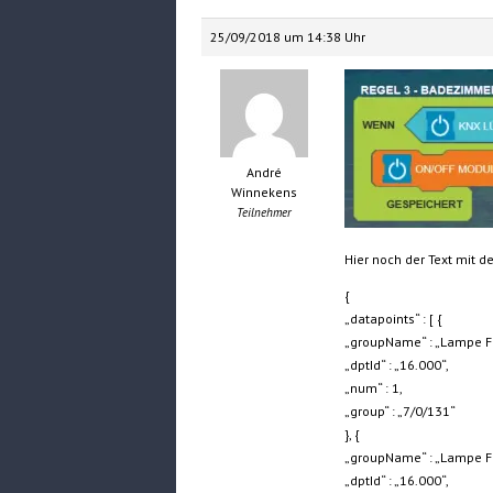
25/09/2018 um 14:38 Uhr
André
Winnekens
Teilnehmer
Hier noch der Text mit 
{
„datapoints“ : [ {
„groupName“ : „Lampe Fe
„dptId“ : „16.000“,
„num“ : 1,
„group“ : „7/0/131“
}, {
„groupName“ : „Lampe Fe
„dptId“ : „16.000“,