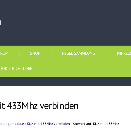
G
ORUM
SHOP
REGEL SAMMLUNG
IMPRE
OOKIE-RICHTLINIE
it 433Mhz verbinden
iterungsmodule
›
KNX mit 433Mhz verbinden
›
Antwort auf: KNX mit 433Mhz