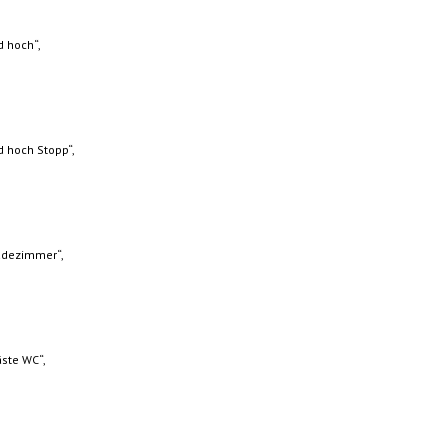
 hoch“,
 hoch Stopp“,
adezimmer“,
äste WC“,