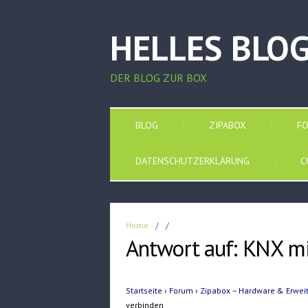
HELLES BLO
DER BLOG ZUR BOX
BLOG
ZIPABOX
F
DATENSCHUTZERKLÄRUNG
C
Home
/
/
Antwort auf: KNX m
Startseite
›
Forum
›
Zipabox – Hardware & Erwe
verbinden