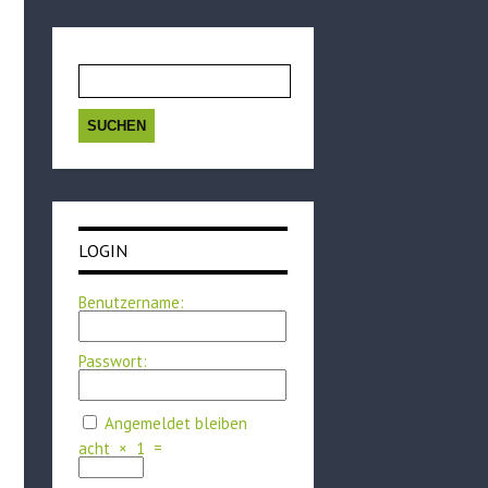
Suchen
nach:
LOGIN
Benutzername:
Passwort:
Angemeldet bleiben
acht
×
1
=