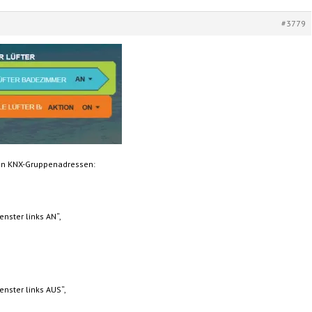
#3779
den KNX-Gruppenadressen:
nster links AN“,
nster links AUS“,