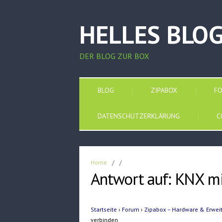
HELLES BLO
DER BLOG ZUR BOX
BLOG
ZIPABOX
F
DATENSCHUTZERKLÄRUNG
C
Home
/
/
Antwort auf: KNX m
Startseite
›
Forum
›
Zipabox – Hardware & Erwe
verbinden