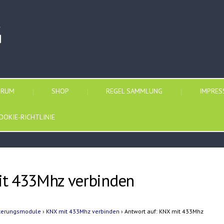
G
ORUM
SHOP
REGEL SAMMLUNG
IMPRE
OOKIE-RICHTLINIE
it 433Mhz verbinden
iterungsmodule
›
KNX mit 433Mhz verbinden
›
Antwort auf: KNX mit 433Mhz