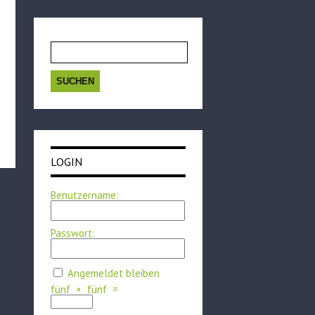
Suchen
nach:
LOGIN
Benutzername:
Passwort:
Angemeldet bleiben
fünf
×
fünf
=