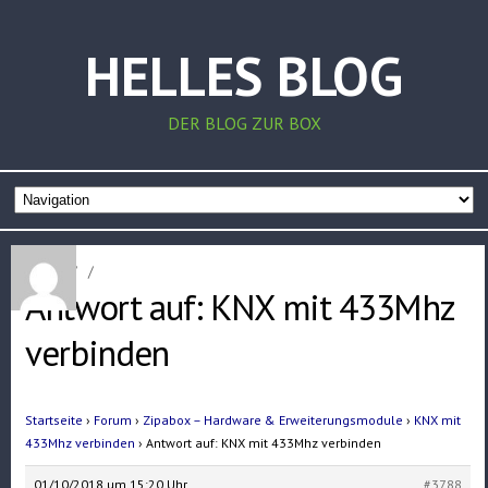
HELLES BLOG
DER BLOG ZUR BOX
Home
/
/
Antwort auf: KNX mit 433Mhz
verbinden
Startseite
›
Forum
›
Zipabox – Hardware & Erweiterungsmodule
›
KNX mit
433Mhz verbinden
›
Antwort auf: KNX mit 433Mhz verbinden
01/10/2018 um 15:20 Uhr
#3788