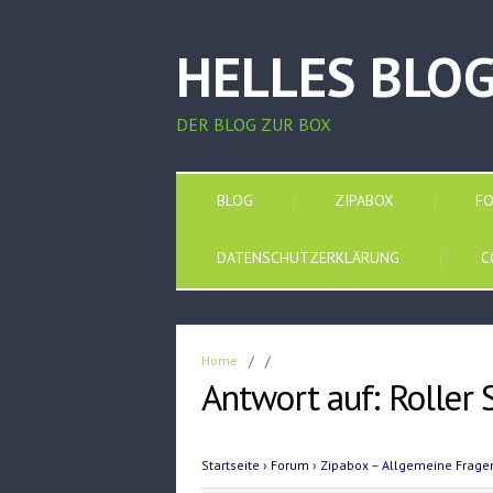
HELLES BLO
DER BLOG ZUR BOX
BLOG
ZIPABOX
F
DATENSCHUTZERKLÄRUNG
C
Home
/
/
Antwort auf: Roller 
Startseite
›
Forum
›
Zipabox – Allgemeine Frage