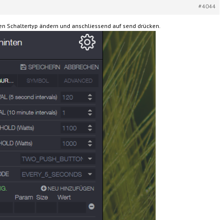
#4044
n Schaltertyp ändern und anschliessend auf send drücken.