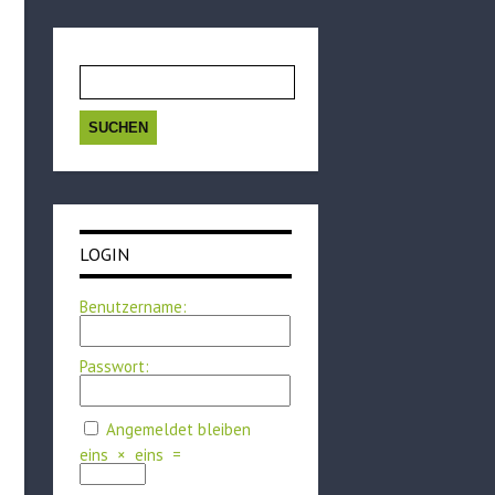
Suchen
nach:
LOGIN
Benutzername:
Passwort:
Angemeldet bleiben
eins
×
eins
=