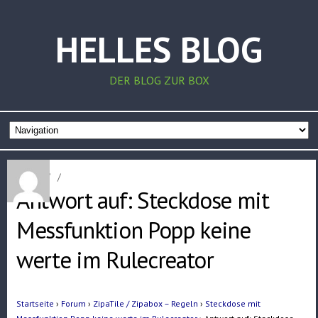
HELLES BLOG
DER BLOG ZUR BOX
Home
/
/
Antwort auf: Steckdose mit
Messfunktion Popp keine
werte im Rulecreator
Startseite
›
Forum
›
ZipaTile / Zipabox – Regeln
›
Steckdose mit