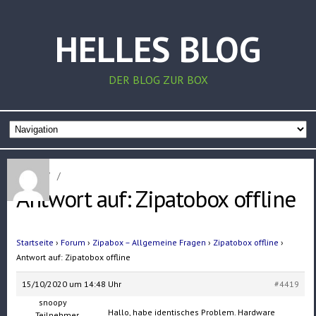
HELLES BLOG
DER BLOG ZUR BOX
Home
/
/
Antwort auf: Zipatobox offline
Startseite
›
Forum
›
Zipabox – Allgemeine Fragen
›
Zipatobox offline
›
Antwort auf: Zipatobox offline
15/10/2020 um 14:48 Uhr
#4419
snoopy
Hallo, habe identisches Problem. Hardware
Teilnehmer