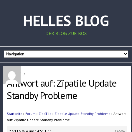
HELLES BLOG
DER BLOG ZUR BOX
Home
/
/
Antwort auf: Zipatile Update
Standby Probleme
Startseite
›
Forum
›
ZipaTile
›
Zipatile Update Standby Probleme
›
Antwort
auf: Zipatile Update Standby Probleme
27/11/2024 um 14:51 Uhr
#4604