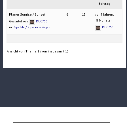
Beitrag
Planer Sunrise / Sunset
6
15
vor 9 Jahren,
8 Monaten
Gestartet von:
DUC750
in:
ZipaTile / Zipabox – Regeln
DUC750
Ansicht von Thema 1 (von insgesamt 1)
Suchen
nach: