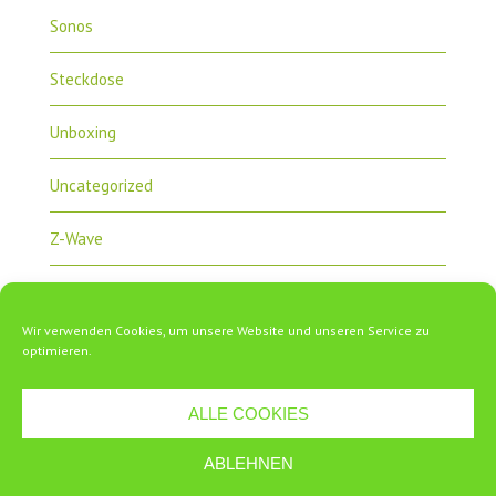
Sonos
Steckdose
Unboxing
Uncategorized
Z-Wave
Zipabox
Wir verwenden Cookies, um unsere Website und unseren Service zu
ZipaTile
optimieren.
ALLE COOKIES
ABLEHNEN
Copyright 2018 Zipabox.de