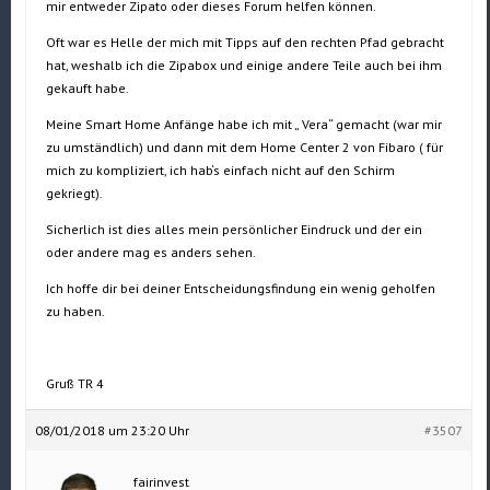
mir entweder Zipato oder dieses Forum helfen können.
Oft war es Helle der mich mit Tipps auf den rechten Pfad gebracht
hat, weshalb ich die Zipabox und einige andere Teile auch bei ihm
gekauft habe.
Meine Smart Home Anfänge habe ich mit „ Vera“ gemacht (war mir
zu umständlich) und dann mit dem Home Center 2 von Fibaro ( für
mich zu kompliziert, ich hab‘s einfach nicht auf den Schirm
gekriegt).
Sicherlich ist dies alles mein persönlicher Eindruck und der ein
oder andere mag es anders sehen.
Ich hoffe dir bei deiner Entscheidungsfindung ein wenig geholfen
zu haben.
Gruß TR 4
08/01/2018 um 23:20 Uhr
#3507
fairinvest