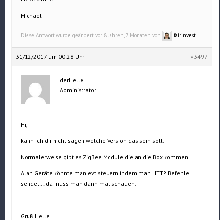
Michael
Diese Antwort wurde geändert vor 8 Jahren, 7 Monaten von
fairinvest
.
31/12/2017 um 00:28 Uhr
#3497
derHelle
Administrator
Hi,
kann ich dir nicht sagen welche Version das sein soll.
Normalerweise gibt es ZigBee Module die an die Box kommen….
Alan Geräte könnte man evt steuern indem man HTTP Befehle
sendet….da muss man dann mal schauen.
Gruß Helle