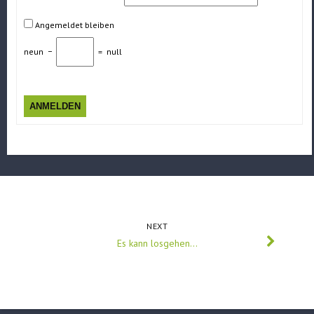
Angemeldet bleiben
neun
−
=
null
ANMELDEN
NEXT
Es kann losgehen…