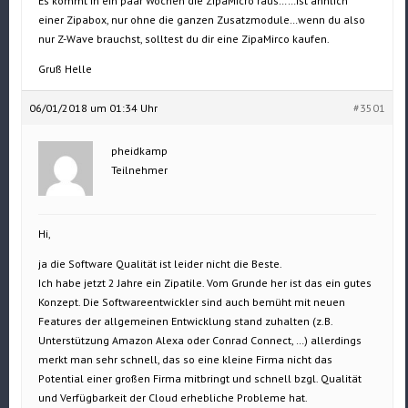
Es kommt in ein paar Wochen die ZipaMicro raus……ist ähnlich
einer Zipabox, nur ohne die ganzen Zusatzmodule…wenn du also
nur Z-Wave brauchst, solltest du dir eine ZipaMirco kaufen.
Gruß Helle
06/01/2018 um 01:34 Uhr
#3501
pheidkamp
Teilnehmer
Hi,
ja die Software Qualität ist leider nicht die Beste.
Ich habe jetzt 2 Jahre ein Zipatile. Vom Grunde her ist das ein gutes
Konzept. Die Softwareentwickler sind auch bemüht mit neuen
Features der allgemeinen Entwicklung stand zuhalten (z.B.
Unterstützung Amazon Alexa oder Conrad Connect, …) allerdings
merkt man sehr schnell, das so eine kleine Firma nicht das
Potential einer großen Firma mitbringt und schnell bzgl. Qualität
und Verfügbarkeit der Cloud erhebliche Probleme hat.