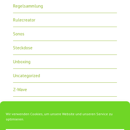
Regelsammlung
Rulecreator
Sonos
Steckdose
Unboxing
Uncategorized
Z-Wave
Zipabox
Wir verwenden Cookies, um unsere Website und unseren Service zu
ZipaTile
optimieren.