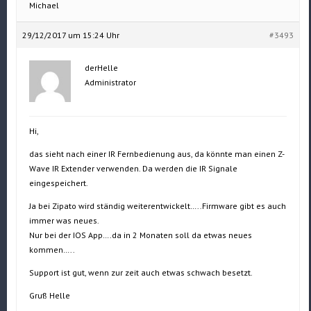
Michael
29/12/2017 um 15:24 Uhr
#3493
derHelle
Administrator
Hi,
das sieht nach einer IR Fernbedienung aus, da könnte man einen Z-
Wave IR Extender verwenden. Da werden die IR Signale
eingespeichert.
Ja bei Zipato wird ständig weiterentwickelt…..Firmware gibt es auch
immer was neues.
Nur bei der IOS App….da in 2 Monaten soll da etwas neues
kommen…..
Support ist gut, wenn zur zeit auch etwas schwach besetzt.
Gruß Helle