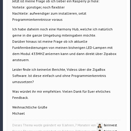
Jetzt ist meine Frage ob ich lieber ein Rasperry pi hole:
Vorteile: günstiger, noch flexibler
Nachteile: aufwendiger zum installieren, setzt
Programmierkenntnisse voraus
Ich habe daheim noch eine Harmony Hub, welche ich natürlich
gerne in die ganze Umgebung miteingaben möchte.
Darüber hinaus ist meine Frage ob ich aktuelle
Funkfernbedienungen von meinen bisherigen LED-Lampen mit
dem Modul 433MHZ anlernen kann und dann direkt über Zipabox
ansteuern.
Leider finde ich keinerlei Berichte, Videos über die ZigaBox
Software. Ist diese einfach und ohne Programmierkenntnis
umzusetzen?
Was würdet ihr mir empfehlen. Vielen Dank für Euer ehrliches
Feedback.
Weihnachtliche Grüße
Michael
Dieses Thema wurde geändert vor 8 Jahren, 7 Monaten von
fairinvest
.