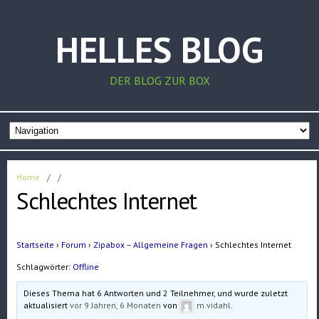
HELLES BLOG
DER BLOG ZUR BOX
Home
/
/
Schlechtes Internet
Startseite
›
Forum
›
Zipabox – Allgemeine Fragen
›
Schlechtes Internet
Schlagwörter:
Offline
Dieses Thema hat 6 Antworten und 2 Teilnehmer, und wurde zuletzt
aktualisiert
vor 9 Jahren, 6 Monaten
von
m.vidahl
.