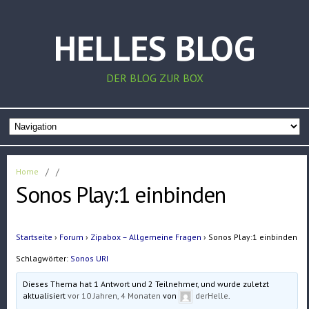
HELLES BLOG
DER BLOG ZUR BOX
Home
/
/
Sonos Play:1 einbinden
Startseite
›
Forum
›
Zipabox – Allgemeine Fragen
›
Sonos Play:1 einbinden
Schlagwörter:
Sonos URI
Dieses Thema hat 1 Antwort und 2 Teilnehmer, und wurde zuletzt
aktualisiert
vor 10 Jahren, 4 Monaten
von
derHelle
.