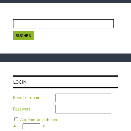
Suchen
nach:
LOGIN
Benutzername:
Passwort:
Angemeldet bleiben
4
+
=