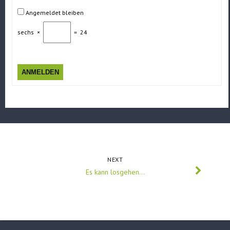
Angemeldet bleiben
sechs
×
=
24
ANMELDEN
NEXT
Es kann losgehen…