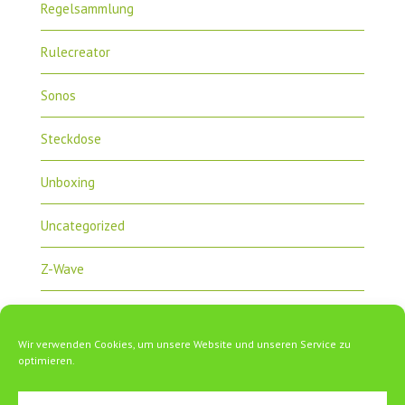
Regelsammlung
Rulecreator
Sonos
Steckdose
Unboxing
Uncategorized
Z-Wave
Zipabox
Wir verwenden Cookies, um unsere Website und unseren Service zu
ZipaTile
optimieren.