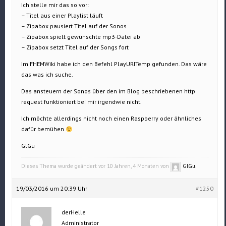
Ich stelle mir das so vor:
– Titel aus einer Playlist läuft
– Zipabox pausiert Titel auf der Sonos
– Zipabox spielt gewünschte mp3-Datei ab
– Zipabox setzt Titel auf der Songs fort
Im FHEMWiki habe ich den Befehl PlayURITemp gefunden. Das wäre
das was ich suche.
Das ansteuern der Sonos über den im Blog beschriebenen http
request funktioniert bei mir irgendwie nicht.
Ich möchte allerdings nicht noch einen Raspberry oder ähnliches
dafür bemühen
GlGu
Dieses Thema wurde geändert vor 10 Jahren, 4 Monaten von
GlGu
.
19/03/2016 um 20:39 Uhr
#1250
derHelle
Administrator