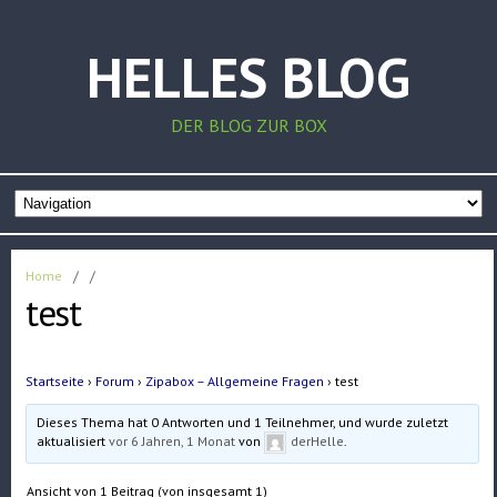
HELLES BLOG
DER BLOG ZUR BOX
Home
/
/
test
Startseite
›
Forum
›
Zipabox – Allgemeine Fragen
›
test
Dieses Thema hat 0 Antworten und 1 Teilnehmer, und wurde zuletzt
aktualisiert
vor 6 Jahren, 1 Monat
von
derHelle
.
Ansicht von 1 Beitrag (von insgesamt 1)