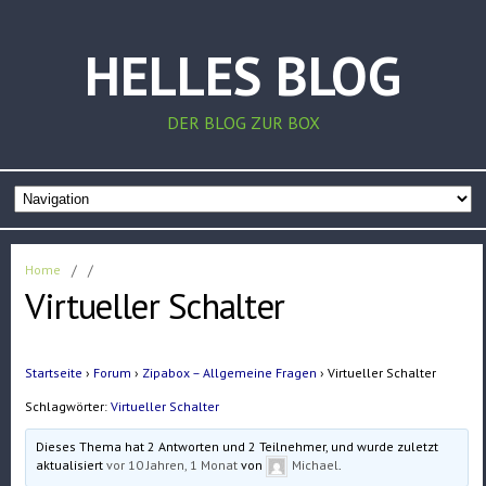
HELLES BLOG
DER BLOG ZUR BOX
Home
/
/
Virtueller Schalter
Startseite
›
Forum
›
Zipabox – Allgemeine Fragen
›
Virtueller Schalter
Schlagwörter:
Virtueller Schalter
Dieses Thema hat 2 Antworten und 2 Teilnehmer, und wurde zuletzt
aktualisiert
vor 10 Jahren, 1 Monat
von
Michael
.