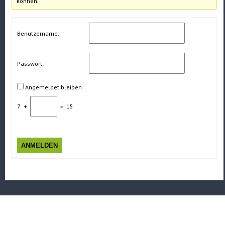
können.
Benutzername:
Passwort:
Angemeldet bleiben
7
+
=
15
ANMELDEN