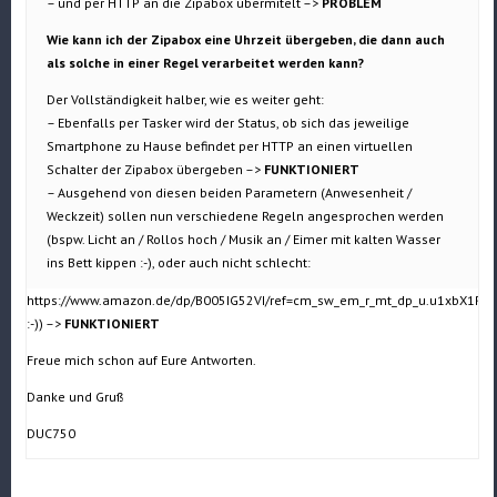
– und per HTTP an die Zipabox übermitelt –>
PROBLEM
Wie kann ich der Zipabox eine Uhrzeit übergeben, die dann auch
als solche in einer Regel verarbeitet werden kann?
Der Vollständigkeit halber, wie es weiter geht:
– Ebenfalls per Tasker wird der Status, ob sich das jeweilige
Smartphone zu Hause befindet per HTTP an einen virtuellen
Schalter der Zipabox übergeben –>
FUNKTIONIERT
– Ausgehend von diesen beiden Parametern (Anwesenheit /
Weckzeit) sollen nun verschiedene Regeln angesprochen werden
(bspw. Licht an / Rollos hoch / Musik an / Eimer mit kalten Wasser
ins Bett kippen :-), oder auch nicht schlecht:
https://www.amazon.de/dp/B005IG52VI/ref=cm_sw_em_r_mt_dp_u.u1xbX1RP
:-)) –>
FUNKTIONIERT
Freue mich schon auf Eure Antworten.
Danke und Gruß
DUC750