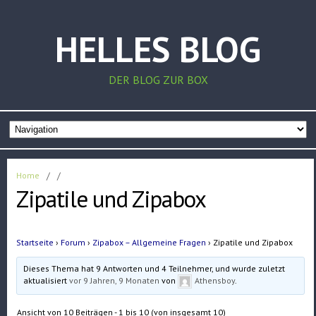
HELLES BLOG
DER BLOG ZUR BOX
Home
/
/
Zipatile und Zipabox
Startseite
›
Forum
›
Zipabox – Allgemeine Fragen
›
Zipatile und Zipabox
Dieses Thema hat 9 Antworten und 4 Teilnehmer, und wurde zuletzt
aktualisiert
vor 9 Jahren, 9 Monaten
von
Athensboy
.
Ansicht von 10 Beiträgen - 1 bis 10 (von insgesamt 10)