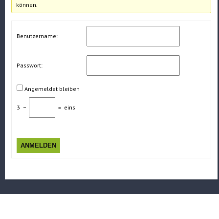
können.
Benutzername:
Passwort:
Angemeldet bleiben
3
−
=
eins
ANMELDEN