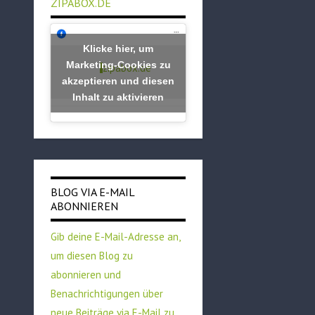
ZIPABOX.DE
Klicke hier, um
Marketing-Cookies zu
zipabox.de
akzeptieren und diesen
Inhalt zu aktivieren
BLOG VIA E-MAIL
ABONNIEREN
Gib deine E-Mail-Adresse an,
um diesen Blog zu
abonnieren und
Benachrichtigungen über
neue Beiträge via E-Mail zu