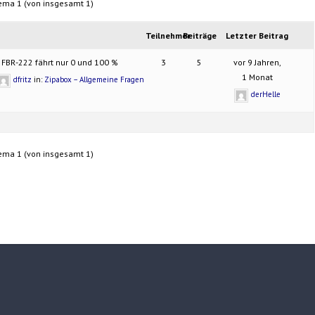
ema 1 (von insgesamt 1)
Teilnehmer
Beiträge
Letzter Beitrag
r FBR-222 fährt nur 0 und 100 %
3
5
vor 9 Jahren,
1 Monat
dfritz
in:
Zipabox – Allgemeine Fragen
derHelle
ema 1 (von insgesamt 1)