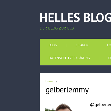
HELLES BLO
DER BLOG ZUR BOX
BLOG
ZIPABOX
F
DATENSCHUTZERKLÄRUNG
C
Home
/
gelberlemmy
@gelberl