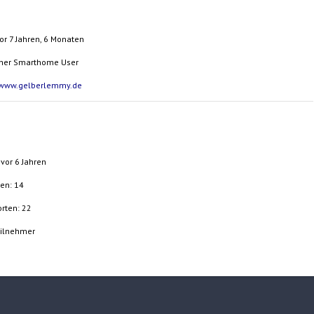
vor 7 Jahren, 6 Monaten
cher Smarthome User
//www.gelberlemmy.de
: vor 6 Jahren
en: 14
rten: 22
eilnehmer