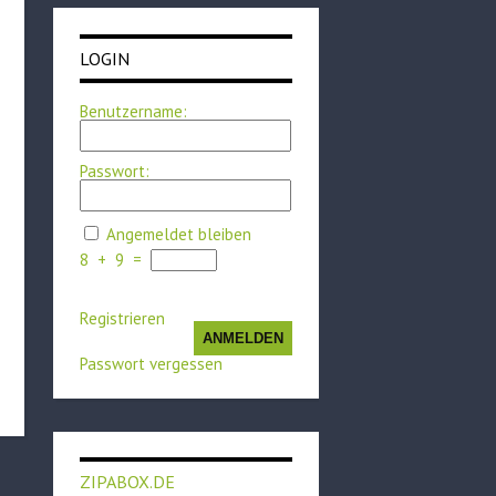
LOGIN
Benutzername:
Passwort:
Angemeldet bleiben
8
+
9
=
Registrieren
ANMELDEN
Passwort vergessen
ZIPABOX.DE