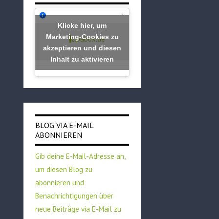
Klicke hier, um
Marketing-Cookies zu
zipabox.de
akzeptieren und diesen
Inhalt zu aktivieren
BLOG VIA E-MAIL
ABONNIEREN
Gib deine E-Mail-Adresse an,
um diesen Blog zu
abonnieren und
Benachrichtigungen über
neue Beiträge via E-Mail zu