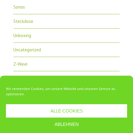
Sonos
Steckdose
Unboxing
Uncategorized
Z-Wave
Zipabox
Wir verwenden Cookies, um unsere Website und unseren Service zu
ZipaTile
optimieren.
ALLE COOKIES
ABLEHNEN
Copyright 2018 Zipabox.de