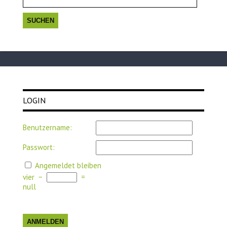
LOGIN
Benutzername:
Passwort:
Angemeldet bleiben
vier
−
=
null
ANMELDEN