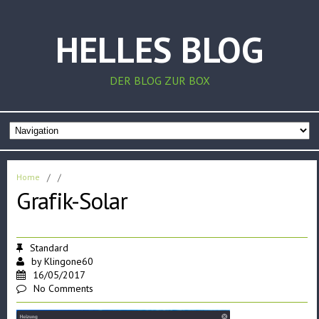
HELLES BLOG
DER BLOG ZUR BOX
Home
/
/
Grafik-Solar
Standard
by
Klingone60
16/05/2017
No Comments