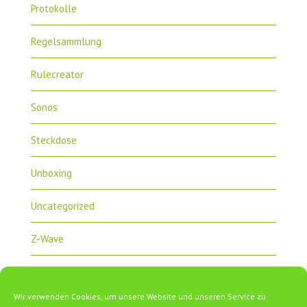
Protokolle
Regelsammlung
Rulecreator
Sonos
Steckdose
Unboxing
Uncategorized
Z-Wave
Zipabox
Wir verwenden Cookies, um unsere Website und unseren Service zu
ZipaTile