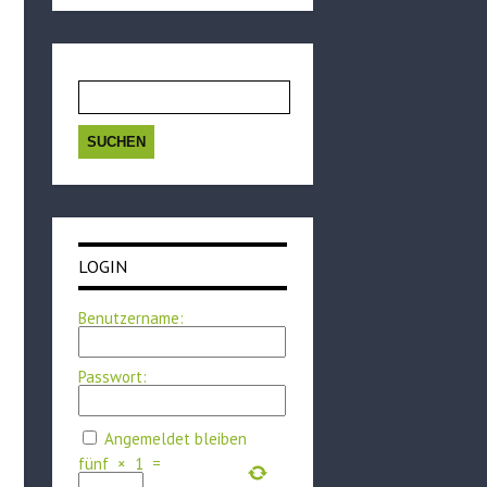
Suchen
nach:
LOGIN
Benutzername:
Passwort:
Angemeldet bleiben
fünf
×
1
=