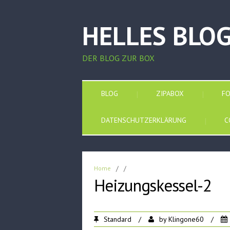
HELLES BLO
DER BLOG ZUR BOX
BLOG
ZIPABOX
F
DATENSCHUTZERKLÄRUNG
C
Home
/
/
Heizungskessel-2
Standard
/
by
Klingone60
/