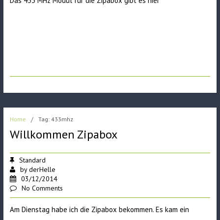
Das 433 MHz Modul für die Zipabox gibt es
hier
Home
/
Tag: 433mhz
Willkommen Zipabox
Standard
by
derHelle
03/12/2014
No Comments
Am Dienstag habe ich die Zipabox bekommen. Es kam ein