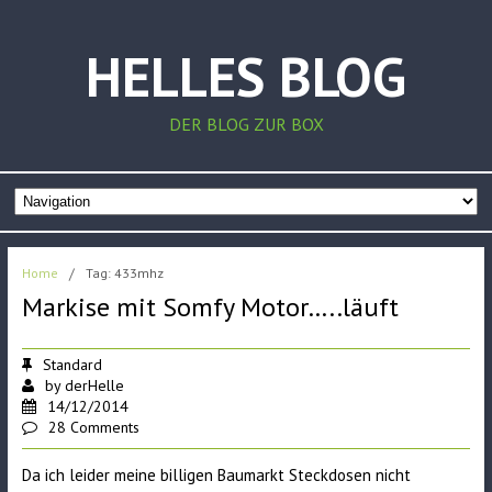
HELLES BLOG
DER BLOG ZUR BOX
Home
/
Tag: 433mhz
Markise mit Somfy Motor…..läuft
Standard
by
derHelle
14/12/2014
28 Comments
Da ich leider meine billigen Baumarkt Steckdosen nicht