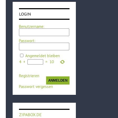
LOGIN
Benutzername:
Passwort:
Angemeldet bleiben
4
+
=
10
Registrieren
ANMELDEN
Passwort vergessen
ZIPABOX.DE