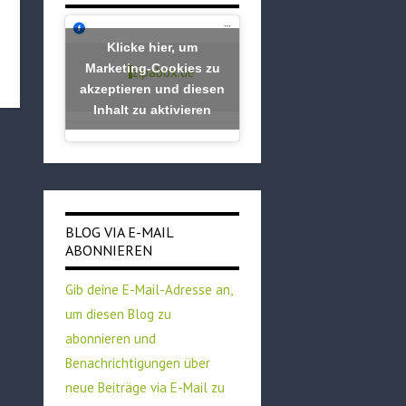
Klicke hier, um
Marketing-Cookies zu
zipabox.de
akzeptieren und diesen
Inhalt zu aktivieren
BLOG VIA E-MAIL
ABONNIEREN
Gib deine E-Mail-Adresse an,
um diesen Blog zu
abonnieren und
Benachrichtigungen über
neue Beiträge via E-Mail zu