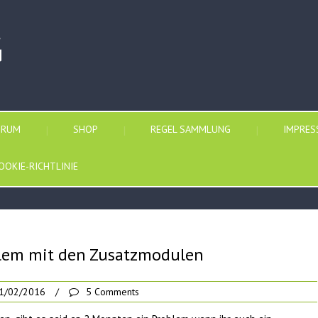
G
ORUM
SHOP
REGEL SAMMLUNG
IMPRE
OOKIE-RICHTLINIE
blem mit den Zusatzmodulen
1/02/2016
/
5 Comments