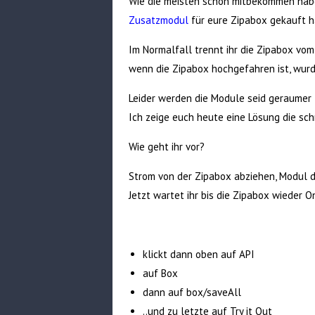
Wie die meisten schon mitbekommen haben
Zusatzmodul
für eure Zipabox gekauft h
Im Normalfall trennt ihr die Zipabox vo
wenn die Zipabox hochgefahren ist, wur
Leider werden die Module seid geraumer 
Ich zeige euch heute eine Lösung die schn
Wie geht ihr vor?
Strom von der Zipabox abziehen, Modul d
Jetzt wartet ihr bis die Zipabox wieder O
klickt dann oben auf API
auf Box
dann auf box/saveAll
..und zu letzte auf Try it Out