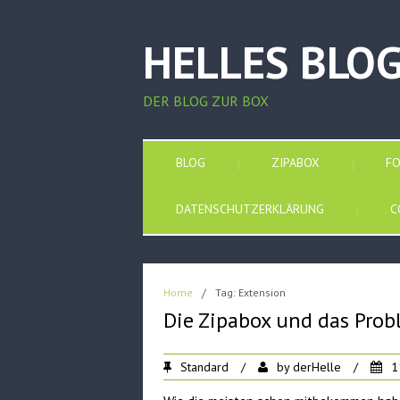
HELLES BLO
DER BLOG ZUR BOX
BLOG
ZIPABOX
F
DATENSCHUTZERKLÄRUNG
C
Home
/
Tag: Extension
Die Zipabox und das Pro
Standard
/
by
derHelle
/
1