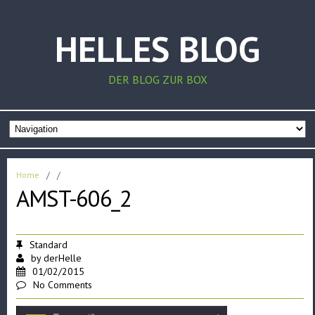
HELLES BLOG
DER BLOG ZUR BOX
Home
/
/
AMST-606_2
Standard
by
derHelle
01/02/2015
No Comments