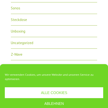
Sonos
Steckdose
Unboxing
Uncategorized
Z-Wave
Zipabox
Wir verwenden Cookies, um unsere Website und unseren Service zu
ZipaTile
optimieren.
ALLE COOKIES
ABLEHNEN