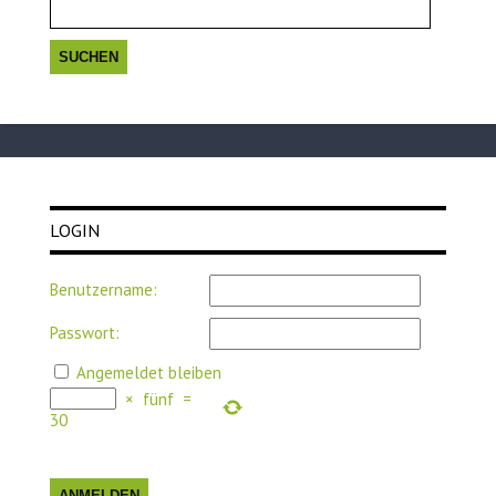
nach:
LOGIN
Benutzername:
Passwort:
Angemeldet bleiben
×
fünf
=
30
ANMELDEN