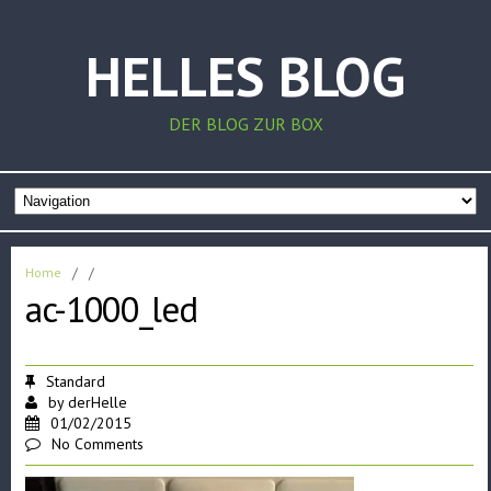
HELLES BLOG
DER BLOG ZUR BOX
Home
/
/
ac-1000_led
Standard
by
derHelle
01/02/2015
No Comments