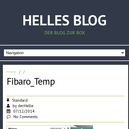
HELLES BLOG
DER BLOG ZUR BOX
Home
/
/
Fibaro_Temp
Standard
by
derHelle
07/12/2014
No Comments