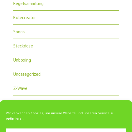
Regelsammlung
Rulecreator
Sonos
Steckdose
Unboxing
Uncategorized
Z-Wave
Zipabox
Wir verwenden Cookies, um unsere Website und unseren Service zu
ZipaTile
optimieren.