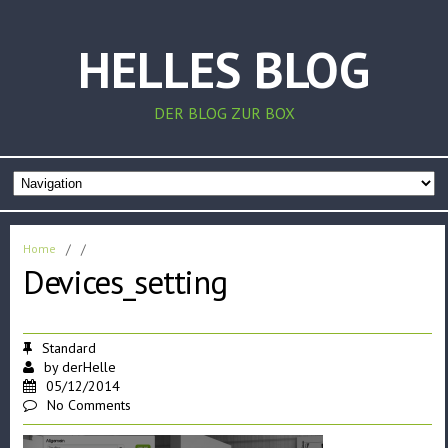
HELLES BLOG
DER BLOG ZUR BOX
Home
/
/
Devices_setting
Standard
by
derHelle
05/12/2014
No Comments