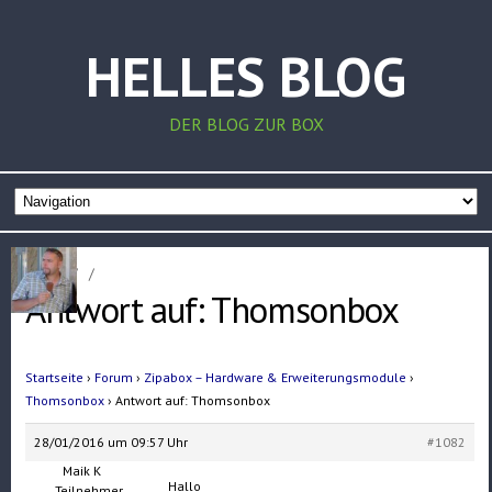
HELLES BLOG
DER BLOG ZUR BOX
Home
/
/
Antwort auf: Thomsonbox
Startseite
›
Forum
›
Zipabox – Hardware & Erweiterungsmodule
›
Thomsonbox
›
Antwort auf: Thomsonbox
28/01/2016 um 09:57 Uhr
#1082
Maik K
Hallo
Teilnehmer