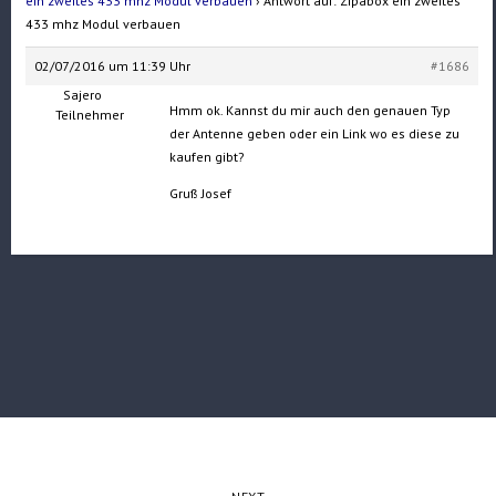
ein zweites 433 mhz Modul verbauen
›
Antwort auf: Zipabox ein zweites
433 mhz Modul verbauen
02/07/2016 um 11:39 Uhr
#1686
Sajero
Hmm ok. Kannst du mir auch den genauen Typ
Teilnehmer
der Antenne geben oder ein Link wo es diese zu
kaufen gibt?
Gruß Josef