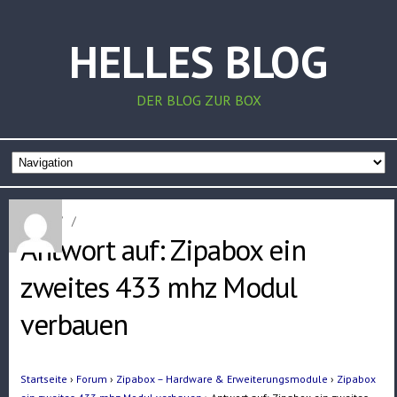
HELLES BLOG
DER BLOG ZUR BOX
Home
/
/
Antwort auf: Zipabox ein
zweites 433 mhz Modul
verbauen
Startseite
›
Forum
›
Zipabox – Hardware & Erweiterungsmodule
›
Zipabox