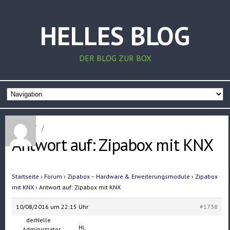
HELLES BLOG
DER BLOG ZUR BOX
Home
/
/
Antwort auf: Zipabox mit KNX
Startseite
›
Forum
›
Zipabox – Hardware & Erweiterungsmodule
›
Zipabox
mit KNX
›
Antwort auf: Zipabox mit KNX
10/08/2016 um 22:15 Uhr
#1738
derHelle
Hi,
Administrator