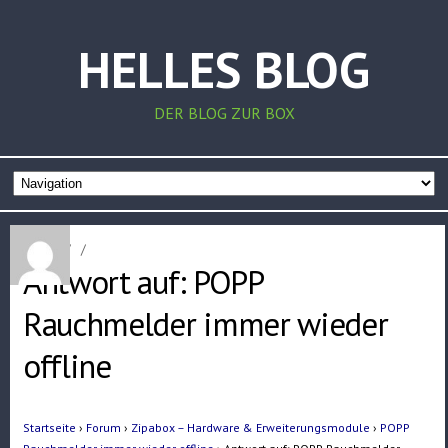
HELLES BLOG
DER BLOG ZUR BOX
Home
/
/
Antwort auf: POPP
Rauchmelder immer wieder
offline
Startseite
›
Forum
›
Zipabox – Hardware & Erweiterungsmodule
›
POPP