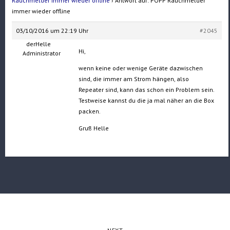
Rauchmelder immer wieder offline
›
Antwort auf: POPP Rauchmelder
immer wieder offline
03/10/2016 um 22:19 Uhr
#2045
derHelle
Hi,
Administrator
wenn keine oder wenige Geräte dazwischen
sind, die immer am Strom hängen, also
Repeater sind, kann das schon ein Problem sein.
Testweise kannst du die ja mal näher an die Box
packen.
Gruß Helle