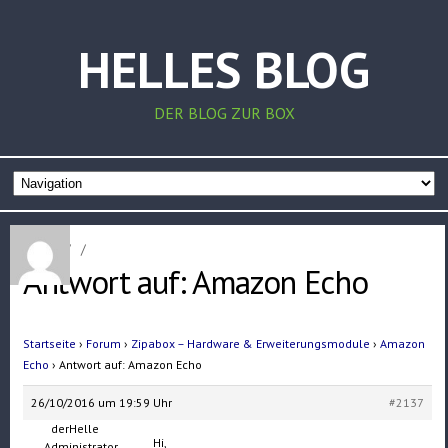
HELLES BLOG
DER BLOG ZUR BOX
Home
/
/
Antwort auf: Amazon Echo
Startseite
›
Forum
›
Zipabox – Hardware & Erweiterungsmodule
›
Amazon
Echo
›
Antwort auf: Amazon Echo
26/10/2016 um 19:59 Uhr
#2137
derHelle
Hi,
Administrator