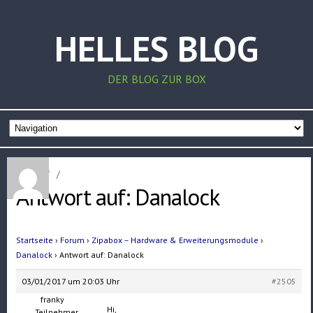
HELLES BLOG
DER BLOG ZUR BOX
Home
/
/
Antwort auf: Danalock
Startseite
›
Forum
›
Zipabox – Hardware & Erweiterungsmodule
›
Danalock
›
Antwort auf: Danalock
03/01/2017 um 20:03 Uhr
#2505
franky
Hi,
Teilnehmer