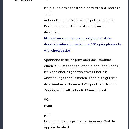
ich glaube am nächsten dran wird bald Doorbird
sein.
Auf der Doorbird-Seite wird Zipato schon als
Partner genannt. Hier wird es im Forum
diskutiert:
https://community.zipato.com/topic/is-the-
doorbird-video-door-station-d101-going-to-work-
with-the-zipatile
Spannend finde ich jetzt aber das Doorbird
einen RFID-Reader hat. Steht in den Tech-Specs.
Ich kann aber nirgendwo etwas über ein
Anwendungszenario finden. Kann also gut sein
das Doorbird mit einem FW-Update noch eine
Zugangskontrolle über RFID nachliefert.
VG,
Frank
p.s.:
Es gibt übrigends jetzt eine Danalock iWatch-
App im Betatest.