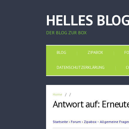
HELLES BLO
DER BLOG ZUR BOX
BLOG
ZIPABOX
F
DATENSCHUTZERKLÄRUNG
C
Home
/
/
Antwort auf: Erneut
Startseite
›
Forum
›
Zipabox – Allgemeine Frage