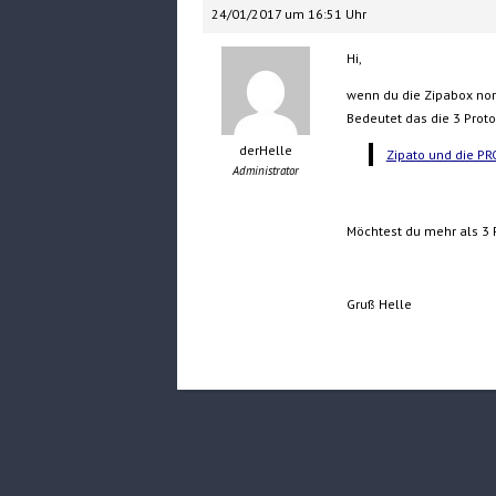
24/01/2017 um 16:51 Uhr
Hi,
wenn du die Zipabox norm
Bedeutet das die 3 Prot
derHelle
Zipato und die PR
Administrator
Möchtest du mehr als 3 
Gruß Helle