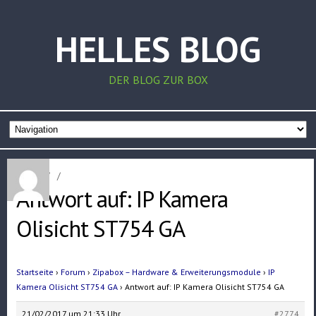
HELLES BLOG
DER BLOG ZUR BOX
Home
/
/
Antwort auf: IP Kamera
Olisicht ST754 GA
Startseite
›
Forum
›
Zipabox – Hardware & Erweiterungsmodule
›
IP
Kamera Olisicht ST754 GA
›
Antwort auf: IP Kamera Olisicht ST754 GA
21/02/2017 um 21:33 Uhr
#2774