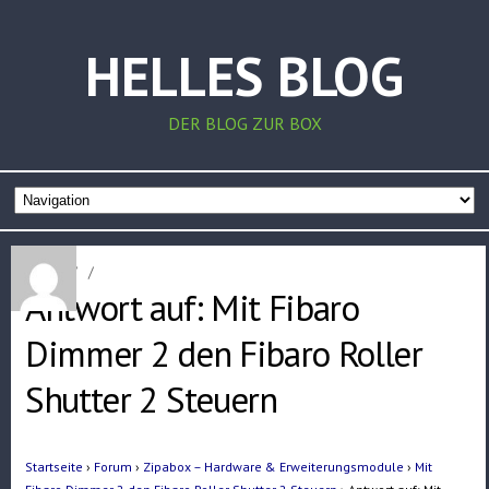
HELLES BLOG
DER BLOG ZUR BOX
Home
/
/
Antwort auf: Mit Fibaro
Dimmer 2 den Fibaro Roller
Shutter 2 Steuern
Startseite
›
Forum
›
Zipabox – Hardware & Erweiterungsmodule
›
Mit