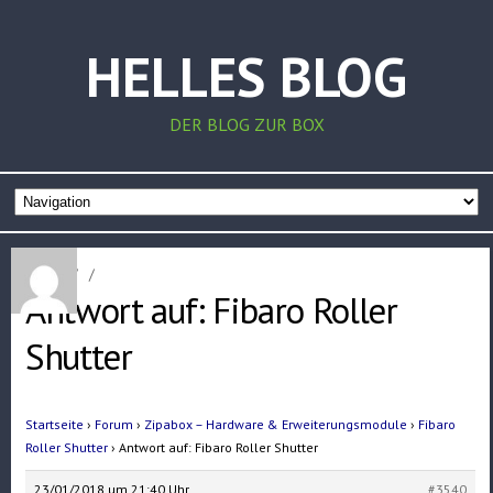
HELLES BLOG
DER BLOG ZUR BOX
Home
/
/
Antwort auf: Fibaro Roller
Shutter
Startseite
›
Forum
›
Zipabox – Hardware & Erweiterungsmodule
›
Fibaro
Roller Shutter
›
Antwort auf: Fibaro Roller Shutter
23/01/2018 um 21:40 Uhr
#3540