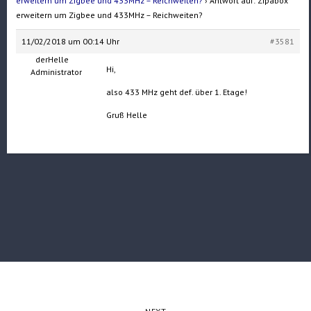
erweitern um Zigbee und 433MHz – Reichweiten?
›
Antwort auf: Zipabox
erweitern um Zigbee und 433MHz – Reichweiten?
11/02/2018 um 00:14 Uhr
#3581
derHelle
Hi,
Administrator
also 433 MHz geht def. über 1. Etage!
Gruß Helle