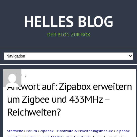
HELLES BLOG
DER BLOG ZUR BOX
Home
/
/
Antwort auf: Zipabox erweitern
um Zigbee und 433MHz –
Reichweiten?
Startseite
›
Forum
›
Zipabox – Hardware & Erweiterungsmodule
›
Zipabox