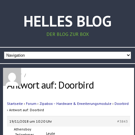
HELLES BLOG
DER BLOG ZUR BOX
Home
/
/
Antwort auf: Doorbird
Startseite
›
Forum
›
Zipabox – Hardware & Erweiterungsmodule
›
Doorbird
›
Antwort auf: Doorbird
19/11/2018 um 10:20 Uhr
#3843
Athensboy
Leute
Teilnehmer