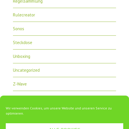
Regelsammlung
Rulecreator
Sonos
Steckdose
Unboxing
Uncategorized
Z-Wave
Zipabox
Wir verwenden Cookies, um unsere Website und unseren Service zu
ZipaTile
optimieren.