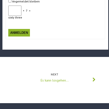
Angemeldet bleiben
×
7
=
sixty three
ANMELDEN
NEXT
Es kann losgehen…