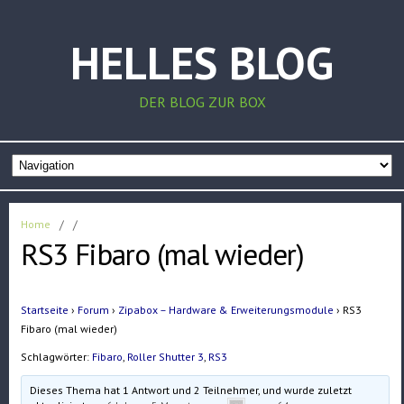
HELLES BLOG
DER BLOG ZUR BOX
Home
/
/
RS3 Fibaro (mal wieder)
Startseite
›
Forum
›
Zipabox – Hardware & Erweiterungsmodule
›
RS3
Fibaro (mal wieder)
Schlagwörter:
Fibaro
,
Roller Shutter 3
,
RS3
Dieses Thema hat 1 Antwort und 2 Teilnehmer, und wurde zuletzt