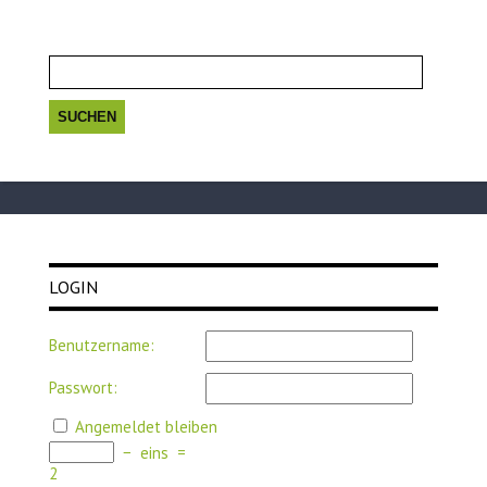
Suchen
nach:
LOGIN
Benutzername:
Passwort:
Angemeldet bleiben
−
eins
=
2