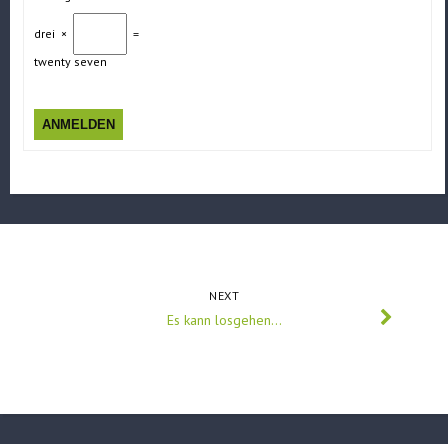
drei
×
=
twenty seven
ANMELDEN
NEXT
Es kann losgehen…