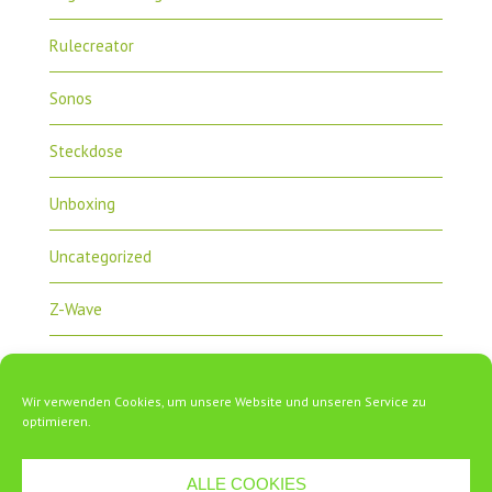
Rulecreator
Sonos
Steckdose
Unboxing
Uncategorized
Z-Wave
Zipabox
Wir verwenden Cookies, um unsere Website und unseren Service zu
ZipaTile
optimieren.
ALLE COOKIES